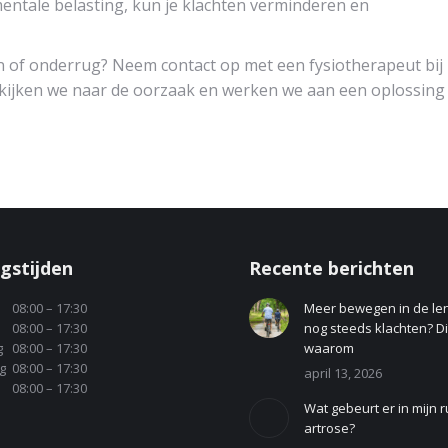
mentale belasting, kun je klachten verminderen en
n of onderrug? Neem contact op met een fysiotherapeut bij
 kijken we naar de oorzaak en werken we aan een oplossing
gstijden
Recente berichten
08:00 – 17:30
Meer bewegen in de le
08:00 – 17:30
nog steeds klachten? Dit
g
08:00 – 17:30
waarom
g
08:00 – 17:30
april 13, 2026
08:00 – 17:30
Wat gebeurt er in mijn r
artrose?