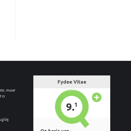
nte, maar
 is
ug bij