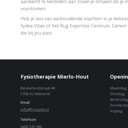
aandacht te besteden aan zowel je lichaam als je 
voorkomen.
Heb je last van aanhoudende klachten in je bekke
Fydee Vitae of het Rug Expertise Centrum. Samen
die bij jou past.
Fysiotherapie Mierlo-Hout
Openin
Beukehoutstraat 48
Maandag
5706 XL Helmond
Dinsdag
Woensda
Email
Donderda
info@fysiomh.nl
Vrijdag
Telefoon
0492 535 065