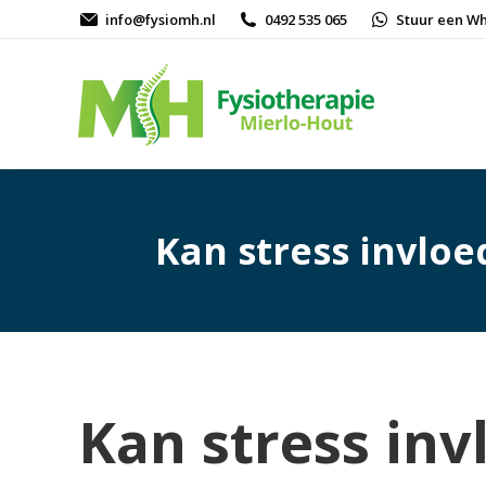
info@fysiomh.nl
0492 535 065
Stuur een W
Kan stress invlo
Kan stress in