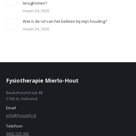
terugkomen?
maart 24, 2026
Wat is de rol van het bekken bij mijn houding?
maart 24, 2026
Fysiotherapie Mierlo-Hout
Beukehoutstraat 48
5706 XL Helmond
Email
info@fysiomh.nl
Telefoon
0492 535 065