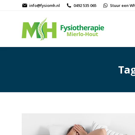
info@fysiomh.nl
0492 535 065
Stuur een W
Tag