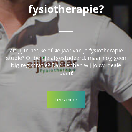
fysiotherapie?
Zit jij in het 3e of 4e jaar van je fysiotherapie
studie? Of ben je afgestudeerd, maar nog geen
big registratie? Dan hebben wij jouw ideale
baan!
Lees meer