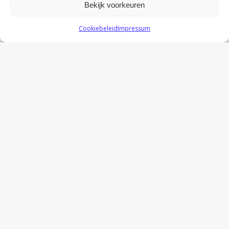
Bekijk voorkeuren
Cookiebeleid
Impressum
Fulltime of parttime?