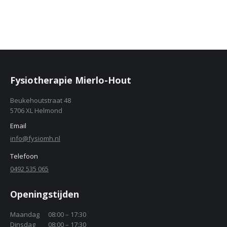
Fysiotherapie Mierlo-Hout
Beukehoutstraat 48
5706 XL Helmond
Email
info@fysiomh.nl
Telefoon
0492 535 065
Openingstijden
Maandag
08:00 – 17:30
Dinsdag
08:00 – 17:30