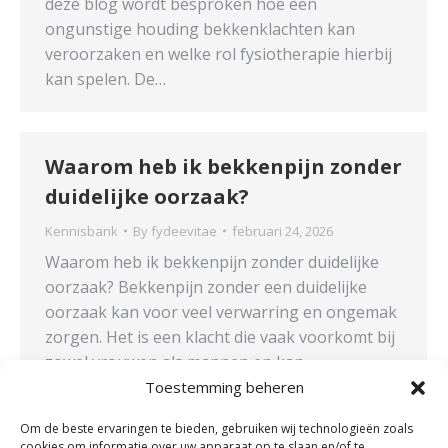
deze blog wordt besproken hoe een
ongunstige houding bekkenklachten kan
veroorzaken en welke rol fysiotherapie hierbij
kan spelen. De…
Waarom heb ik bekkenpijn zonder
duidelijke oorzaak?
Kennisbank
By
fydeevitae
februari 24, 2026
Waarom heb ik bekkenpijn zonder duidelijke
oorzaak? Bekkenpijn zonder een duidelijke
oorzaak kan voor veel verwarring en ongemak
zorgen. Het is een klacht die vaak voorkomt bij
zowel vrouwen als mannen en kan
verschillende oorzaken hebben. Ondanks dat
Toestemming beheren
de exacte oorzaak niet altijd direct zichtbaar is,
Om de beste ervaringen te bieden, gebruiken wij technologieën zoals
kunnen gerichte behandelingen, zoals
cookies om informatie over uw apparaat op te slaan en/of te