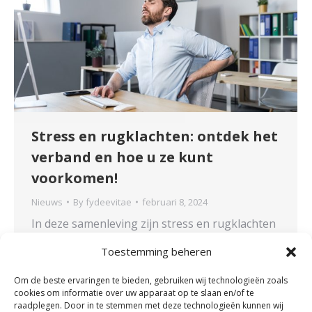
Stress en rugklachten: ontdek het
verband en hoe u ze kunt
voorkomen!
Nieuws
By
fydeevitae
februari 8, 2024
In deze samenleving zijn stress en rugklachten
twee problemen waar velen van ons ervaring
Toestemming beheren
mee hebben. Wist u dat stress en lichamelijke
klachten met elkaar verband houden? 57
Om de beste ervaringen te bieden, gebruiken wij technologieën zoals
procent van de Nederlanders geeft aan wel
cookies om informatie over uw apparaat op te slaan en/of te
raadplegen. Door in te stemmen met deze technologieën kunnen wij
eens lichamelijke klachten te ondervinden door