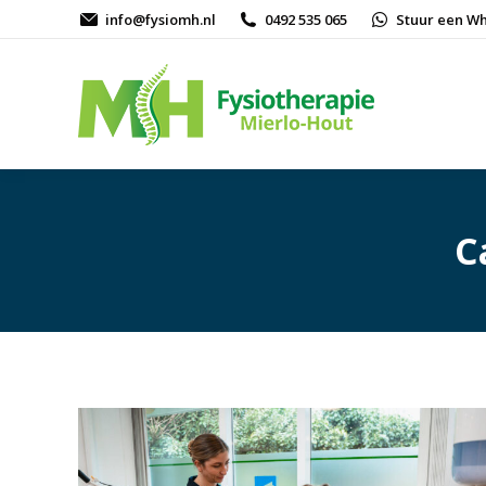
info@fysiomh.nl
0492 535 065
Stuur een W
C