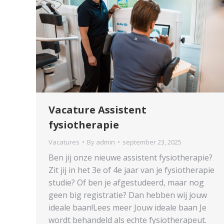
Vacature Assistent
fysiotherapie
Vacatures
By
admin
september 23, 2025
Ben jij onze nieuwe assistent fysiotherapie?
Zit jij in het 3e of 4e jaar van je fysiotherapie
studie? Of ben je afgestudeerd, maar nog
geen big registratie? Dan hebben wij jouw
ideale baan!Lees meer Jouw ideale baan Je
wordt behandeld als echte fysiotherapeut.